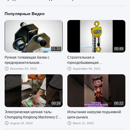
Популярные Видео
01:33
00:49
Ручная толкающая балка с
Строительная и
предохранительным
горнодобывающая
ограждением, цепная таль 0,5
промышленность, сверхмощная
December 03, 2020
September 06, 2021
тонны
30-тонная цепная таль, модель
HSZ-CA
00:26
00:22
Электрическая цепная таль-
Испытание нагрузки подъемной
Chongqing Kinglong Machinery Co.,
цепи рычага
LTD
August 10, 2022
March 11, 2025