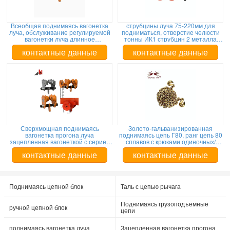
Всеобщая поднимаясь вагонетка
струбцины луча 75-220мм для
луча, обслуживание регулируемой
подниматься, отверстие челюсти
вагонетки луча длинное
тонны ИК1 струбцин 2 металла
эффективное
поднимаясь
контактные данные
контактные данные
Сверхмощная поднимаясь
Золото-гальванизированная
вагонетка прогона луча
поднимаясь цепь Г80, ранг цепь 80
зацепленная вагонеткой с серией
сплавов с крюками одиночных/
ГКЛ ручной цепи 20 тонн
двойника Клевис самосхвата
контактные данные
контактные данные
Поднимаясь цепной блок
Таль с цепью рычага
Поднимаясь грузоподъемные
ручной цепной блок
цепи
поднимаясь вагонетка луча
Зацепленная вагонетка прогона