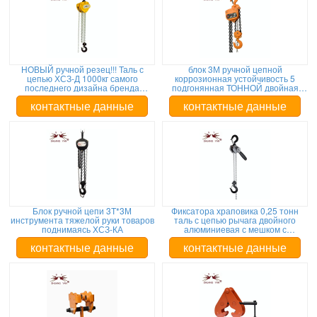
НОВЫЙ ручной резец!!! Таль с
блок 3М ручной цепной
цепью ХСЗ-Д 1000кг самого
коррозионная устойчивость 5
последнего дизайна бренда
подгонянная ТОННОЙ двойная
Шуангян поднимаясь
подшипников
контактные данные
контактные данные
Блок ручной цепи 3Т*3М
Фиксатора храповика 0,25 тонн
инструмента тяжелой руки товаров
таль с цепью рычага двойного
поднимаясь ХСЗ-КА
алюминиевая с мешком с
инструментами
контактные данные
контактные данные