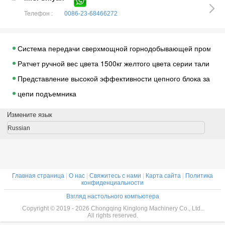
Телефон :
0086-23-68466272
Система передачи сверхмощной горнодобывающей промышлен
Ратчет ручной вес цвета 1500кг желтого цвета серии тали с
Представление высокой эффективности цепного блока запир
цепи подъемника
Блок серии ХСЗ ручной цепной
Измените язык
Блок серии ХСК цепной
Russian
цепи подъемника
Блок 10ТОН серии ХСЗ цепной
цепи подъемника
Главная страница
|
О нас
|
Свяжитесь с нами
|
Карта сайта
|
Политика
Цепной блок
конфиденциальности
Взгляд настольного компьютера
Таль с цепью рычага ХСХ 616, поднимаясь оборудование вру
Copyright © 2019 - 2026 Chongqing Kinglong Machinery Co., Ltd..
Вагонетка луча серии ГКЛ-А зацепленная прогоном крюк веша
All rights reserved.