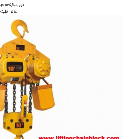
цепи:
Да, да.
к:
Да, да.