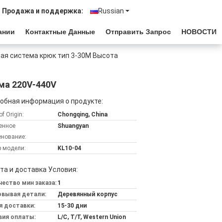
Продажа и поддержка:
Russian
ании
Контактные Данные
Отправить Запрос
НОВОСТИ
ая система крюк тип 3-30M Высота
ма 220V-440V
обная информация о продукте:
of Origin:
Chongqing, China
енное
Shuangyan
нование:
 модели:
KL10-04
та и доставка Условия:
ество мин заказа:
1
овывая детали:
Деревянный корпус
я доставки:
15-30 дни
вия оплаты:
L/C, T/T, Western Union