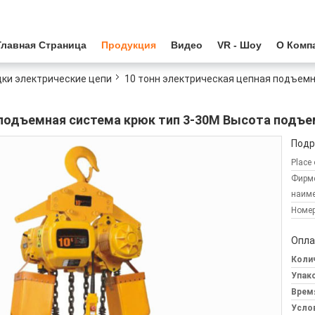
Главная Страница
Продукция
Видео
VR - Шоу
О Комп
ки электрические цепи
10 тонн электрическая цепная подъемн
 подъемная система крюк тип 3-30M Высота подъе
Подр
Place 
Фирм
наиме
Номер
Опла
Колич
Упак
Врем
Усло