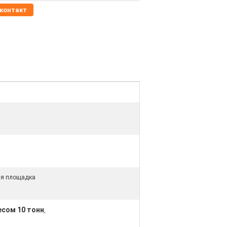
контакт
ая площадка
есом 10 тонн
,