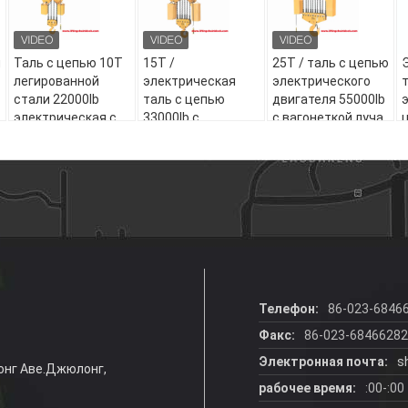
я
Таль с цепью 10T
15T /
25T / таль с цепью
легированной
электрическая
электрического
стали 22000lb
таль с цепью
двигателя 55000lb
электрическая с
33000lb с
с вагонеткой луча
вагонеткой луча
вагонеткой луча
Телефон:
86-023-6846
Факс:
86-023-68466282
Электронная почта:
s
онг Аве.Джюлонг,
рабочее время:
:00-:00