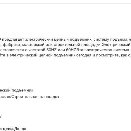
TD предлагает электрический цепный подъемник, систему подъема н
а, фабрики, мастерской или строительной площадки.Электрически
оставляется с частотой 50HZ или 60HZЭта электрическая система п
е в электрический цепной подъемник сегодня и посмотрите, как 
еский подъемник
рская/Строительная площадка
у
а цепи:
Да, да.