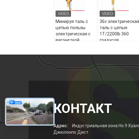
Минируя таль с
36v электрическа
цепью пользы
таль с цепью
электрическая с
1T/2200lb 360
вагонеткой
градусов
2T/4400lb луча
вращения
КОНТАКТ
Адрес:
Индустриальная зона Но.9 Хуал
Джюлонпо Дист.