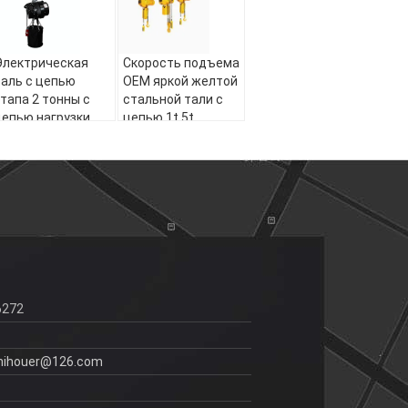
Электрическая
Скорость подъема
таль с цепью
OEM яркой желтой
этапа 2 тонны с
стальной тали с
цепью нагрузки
цепью 1t 5t
гальванизировала
электрической
сверхмощная
6272
hihouer@126.com