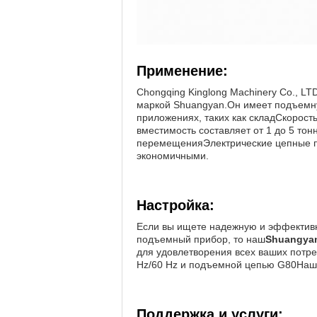
Применение:
Chongqing Kinglong Machinery Co., L
маркой Shuangyan.Он имеет подъемну
приложениях, таких как складСкорость
вместимость составляет от 1 до 5 т
перемещенияЭлектрические цепные по
экономичными.
Настройка:
Если вы ищете надежную и эффективн
подъемный прибор, то наш
Shuangya
для удовлетворения всех ваших потреб
Hz/60 Hz и подъемной цепью G80Наш 
Поддержка и услуги: