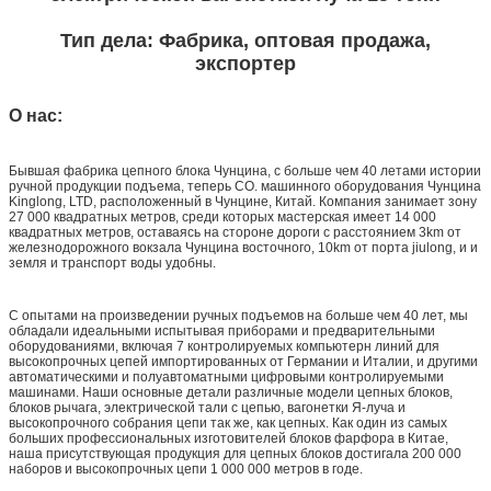
Тип дела: Фабрика, оптовая продажа,
экспортер
О нас:
Бывшая фабрика цепного блока Чунцина, с больше чем 40 летами истории
ручной продукции подъема, теперь CO. машинного оборудования Чунцина
Kinglong, LTD, расположенный в Чунцине, Китай. Компания занимает зону
27 000 квадратных метров, среди которых мастерская имеет 14 000
квадратных метров, оставаясь на стороне дороги с расстоянием 3km от
железнодорожного вокзала Чунцина восточного, 10km от порта jiulong, и и
земля и транспорт воды удобны.
С опытами на произведении ручных подъемов на больше чем 40 лет, мы
обладали идеальными испытывая приборами и предварительными
оборудованиями, включая 7 контролируемых компьютерн линий для
высокопрочных цепей импортированных от Германии и Италии, и другими
автоматическими и полуавтоматными цифровыми контролируемыми
машинами. Наши основные детали различные модели цепных блоков,
блоков рычага, электрической тали с цепью, вагонетки Я-луча и
высокопрочного собрания цепи так же, как цепных. Как один из самых
больших профессиональных изготовителей блоков фарфора в Китае,
наша присутствующая продукция для цепных блоков достигала 200 000
наборов и высокопрочных цепи 1 000 000 метров в годе.