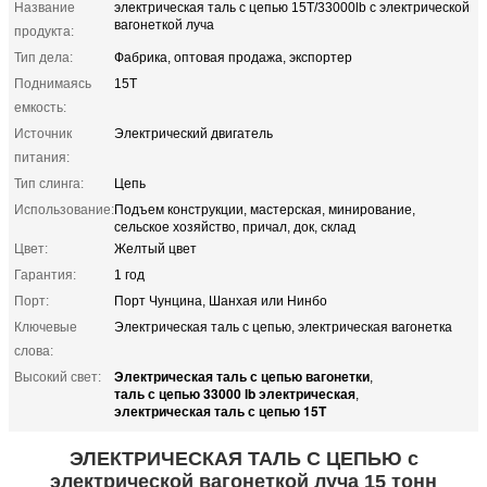
Название
электрическая таль с цепью 15T/33000lb с электрической
вагонеткой луча
продукта:
Тип дела:
Фабрика, оптовая продажа, экспортер
Поднимаясь
15T
емкость:
Источник
Электрический двигатель
питания:
Тип слинга:
Цепь
Использование:
Подъем конструкции, мастерская, минирование,
сельское хозяйство, причал, док, склад
Цвет:
Желтый цвет
Гарантия:
1 год
Порт:
Порт Чунцина, Шанхая или Нинбо
Ключевые
Электрическая таль с цепью, электрическая вагонетка
слова:
Электрическая таль с цепью вагонетки
Высокий свет:
,
таль с цепью 33000 lb электрическая
,
электрическая таль с цепью 15T
ЭЛЕКТРИЧЕСКАЯ ТАЛЬ С ЦЕПЬЮ с
электрической вагонеткой луча 15 тонн