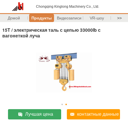
Chongqing Kinglong Machinery Co., Ltd.
Домой
Продукты
Видеозаписи
VR-шоу
>>
15T / электрическая таль с цепью 33000lb с
вагонеткой луча
Лучшая цена
контактные данные