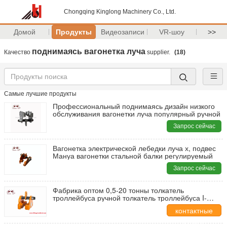
Chongqing Kinglong Machinery Co., Ltd.
Домой
Продукты
Видеозаписи
VR-шоу
>>
поднимаясь вагонетка луча
Качество
supplier.
(18)
Самые лучшие продукты
Профессиональный поднимаясь дизайн низкого
обслуживания вагонетки луча популярный ручной
Запрос сейчас
Вагонетка электрической лебедки луча х, подвес
Мануа вагонетки стальной балки регулируемый
Запрос сейчас
Фабрика оптом 0,5-20 тонны толкатель
троллейбуса ручной толкатель троллейбуса I-
Beam троллейбуса
контактные
данные