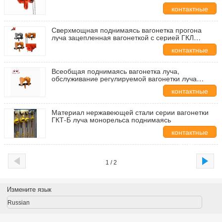
колеса
контактные
данные
Сверхмощная поднимаясь вагонетка прогона
луча зацепленная вагонеткой с серией ГКЛ
ручной цепи 20 тонн
контактные
данные
Всеобщая поднимаясь вагонетка луча,
обслуживание регулируемой вагонетки луча
длинное эффективное
контактные
данные
Материал нержавеющей стали серии вагонетки
ГКТ-Б луча монорельса поднимаясь
контактные
данные
1 / 2
Измените язык
Russian