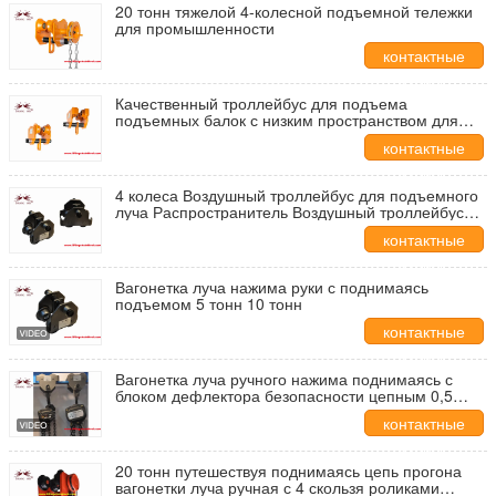
20 тонн тяжелой 4-колесной подъемной тележки
для промышленности
контактные
данные
Качественный троллейбус для подъема
подъемных балок с низким пространством для
головы и четырьмя колесами
контактные
данные
4 колеса Воздушный троллейбус для подъемного
луча Распространитель Воздушный троллейбус
для подъемного луча Электрический троллейбус
контактные
для подъемного луча
данные
Вагонетка луча нажима руки с поднимаясь
подъемом 5 тонн 10 тонн
контактные
данные
Вагонетка луча ручного нажима поднимаясь с
блоком дефлектора безопасности цепным 0,5
тонны
контактные
данные
20 тонн путешествуя поднимаясь цепь прогона
вагонетки луча ручная с 4 скользя роликами