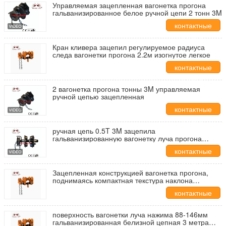
Управляемая зацепленная вагонетка прогона
гальванизированное белое ручной цепи 2 тонн 3M
контактные
данные
Кран кливера зацепил регулируемое радиуса
следа вагонетки прогона 2.2м изогнутое легкое
контактные
данные
2 вагонетка прогона тонны 3M управляемая
ручной цепью зацепленная
контактные
данные
ручная цепь 0.5T 3M зацепила
гальванизированную вагонетку луча прогона
поднимаясь
контактные
данные
Зацепленная конструкцией вагонетка прогона,
поднимаясь компактная текстура наклона
вагонетки луча анти-
контактные
данные
поверхность вагонетки луча нажима 88-146мм
гальванизированная белизной цепная 3 метра