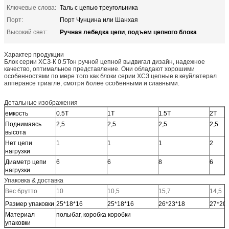
Ключевые слова:
Таль с цепью треугольника
Порт:
Порт Чунцина или Шанхая
Ручная лебедка цепи
подъем цепного блока
Высокий свет:
,
Характер продукции
Блок серии ХСЗ-К 0.5Тон ручной цепной выдвигал дизайн, надежное
качество, оптимальное представление. Они обладают хорошими
особенностями по мере того как блоки серии ХСЗ цепные в кеуйлатерал
апперансе триагле, смотря более особенными и славными.
Детальные изображения
емкость
0.5Т
1Т
1.5Т
2Т
Поднимаясь
2,5
2,5
2,5
2,5
высота
Нет цепи
1
1
1
2
нагрузки
Диаметр цепи
6
6
8
6
нагрузки
Упаковка & доставка
Вес брутто
10
10,5
15,7
14,5
Размер упаковки
25*18*16
25*18*16
26*23*18
27*20
Материал
полыбаг, коробка коробки
упаковки