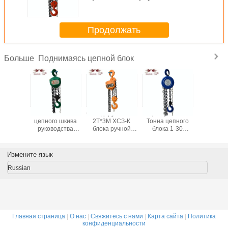
поднимаясь высокопрочная
стальная
Продолжать
Поднимаясь цепной блок
Больше
ольник
ХСЗ- блок
Складируйте тип
Сертифи ГС КЭ.
Тип треуг
ъема
цепного шкива
2Т*3М ХСЗ-К
Тонна цепного
Ручной 
маясь
руководства
блока ручной
блока 1-30
тал
ования
серии КА
цепи поднимаясь
круглого голубого
сильный
поднимаясь 3
оборудования
дешевого
ной
эффективного
ЖИЗНЕННО
руководства
Измените язык
маясь
стоимостью
ВАЖНЫЙ
поднимаясь
ирует
тонны высоких
Russian
ный тип
Главная страница
|
О нас
|
Свяжитесь с нами
|
Карта сайта
|
Политика
конфиденциальности