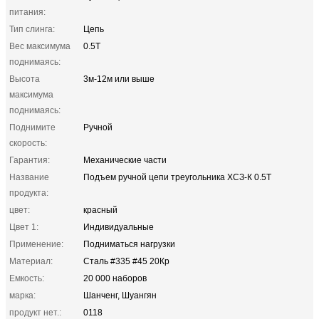
питания:
Тип слинга:
Цепь
Вес максимума
0.5T
поднимаясь:
Высота
3м-12м или выше
максимума
поднимаясь:
Поднимите
Ручной
скорость:
Гарантия:
Механические части
Название
Подъем ручной цепи треугольника ХСЗ-К 0.5Т
продукта:
цвет:
красный
Цвет 1:
Индивидуальные
Применение:
Подниматься нагрузки
Материал:
Сталь #335 #45 20Кр
Емкость:
20 000 наборов
марка:
Шанченг, Шуангян
продукт нет.:
0118