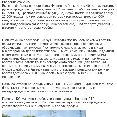
Введение фабрики
Бывшая фабрика цепного блока Чунцина, с больше чем 40 летами истории
ручной продукции подъема, теперь КО. машинного оборудования Чунцина
Кинлонг, ЛТД, расположенный в Чунцине, Китай. Компания занимает зону
27 000 квадратных метров, среди которых мастерская имеет 14 000
квадратных метров, оставаясь на стороне дороги с расстоянием 3км от
железнодорожного вокзала Чунцина восточного, 10км от порта джюлонг, и
и земля и транспорт воды удобны.
С опытами на произведении ручных подъемов на больше чем 40 лет, мы
обладали идеальными приборами испытания и предварительными
оборудованиями, включая 7 контролируемых компьютерн линий для
высокопрочных цепей импортированных от Германии и Италии, и другими
автоматическими и полуавтоматными цифровыми контролируемыми
машинами. Наши основные детали различные модели цепных блоков,
блоков рычага, вагонетки и высокопрочного собрания цепи так же, как
цепных. Как один из самых больших профессиональных изготовителей
блоков фарфора в Китае, наша присутствующая продукция для цепных
блоков достигала 200 000 наборов и высокопрочных цепи 1 000 000
метров в годе.
Наши собственные бренды «ШАНЬ КХЭНГ» «Шуангян» для цепного блока,
блока рычага и вагонетки очень популярны в отечественном и
международном из-за их высококачественного.
Принцип КО. машинного оборудования Чунцина Кинлонг, ЛТД
предназначен для того чтобы обеспечить первоклассные продукты и
удовлетворительные обслуживания после продаж.