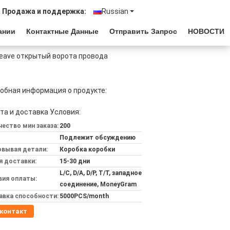
Продажа и поддержка:
Russian
ании
Контактные Данные
Отправить Запрос
НОВОСТИ
heave открытый ворота провода
обная информация о продукте:
та и доставка Условия:
ество мин заказа:
200
Подлежит обсуждению
овывая детали:
Коробка коробки
я доставки:
15-30 дни
L/C, D/A, D/P, T/T, западное
вия оплаты:
соединение, MoneyGram
авка способности:
5000PCS/month
контакт