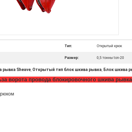
Тип:
Открытый крюк
Размер:
0,5 тонны ton-20
а рывка Sheave
Открытый тип блок шкива рывка
Блок шкива р
,
,
за ворота провода блокировочного шкива рывка
крюком