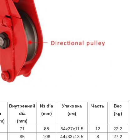
Внутренний
Из dia
Упаковка
Часть
Вес
и
dia
(
mm
)
(см)
(kg)
m)
(mm)
71
88
54x27x11.5
12
22,2
85
106
44x33x13.5
8
27,2