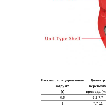
Расклассифицированная
Диаметр
загрузка
веревочк
(t)
провода (m
0,5
6.2-7.7
1
7.7-11