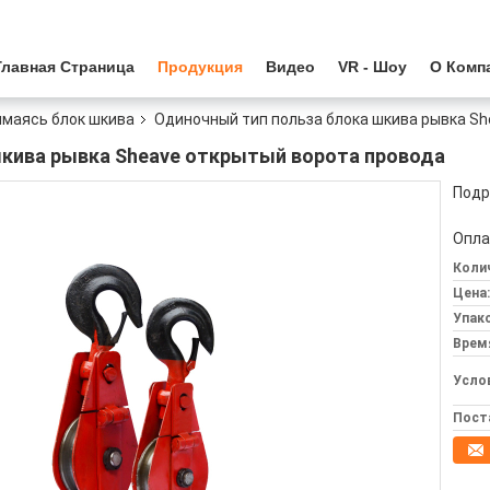
Главная Страница
Продукция
Видео
VR - Шоу
О Комп
маясь блок шкива
Одиночный тип польза блока шкива рывка S
шкива рывка Sheave открытый ворота провода
Подр
Опла
Колич
Цена:
Упак
Врем
Усло
Пост