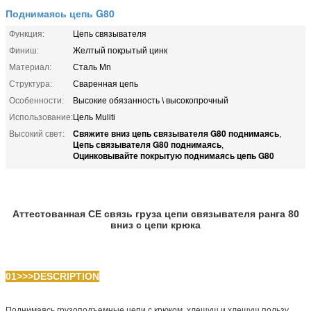
Поднимаясь цепь G80
Функция:
Цепь связывателя
Финиш:
Желтый покрытый цинк
Материал:
Сталь Mn
Структура:
Сваренная цепь
Особенности:
Высокие обязанность \ высокопрочный
Использование:
Цель Muliti
Свяжите вниз цепь связывателя G80 поднимаясь
Высокий свет:
,
Цепь связывателя G80 поднимаясь
,
Оцинковывайте покрытую поднимаясь цепь G80
Цепь связывателя G80 связывает вниз с изогнутым крюком
самосхвата
Аттестованная CE связь груза цепи связывателя ранга 80
вниз с цепи крюка
01>>>DESCRIPTION
Поднимаясь грузоподъемные цепи с крюком, хлещущ и хлещущ пользу,