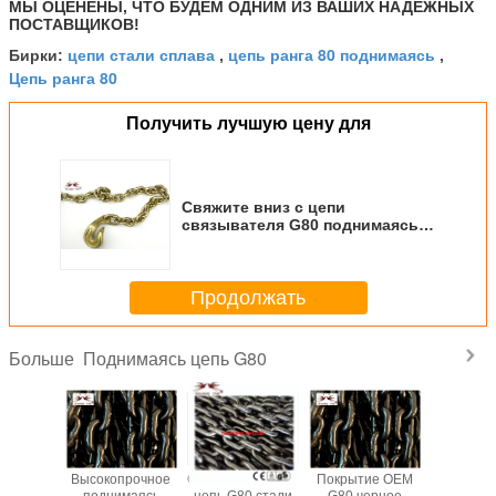
МЫ ОЦЕНЕНЫ, ЧТО БУДЕМ ОДНИМ ИЗ ВАШИХ НАДЕЖНЫХ
ПОСТАВЩИКОВ!
цепи стали сплава
цепь ранга 80 поднимаясь
Бирки:
,
,
Цепь ранга 80
Получить лучшую цену для
Свяжите вниз с цепи
связывателя G80 поднимаясь с
изогнутым крюком самосхвата
Продолжать
Поднимаясь цепь G80
Больше
Свяжите вниз с
Высокопрочная
Универсальная
Высокоп