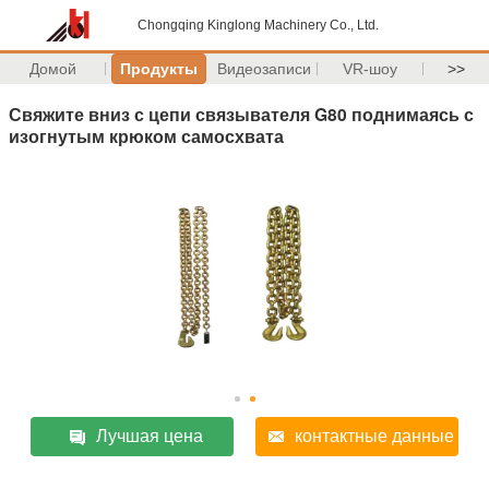
Chongqing Kinglong Machinery Co., Ltd.
Домой
Продукты
Видеозаписи
VR-шоу
>>
Свяжите вниз с цепи связывателя G80 поднимаясь с
изогнутым крюком самосхвата
Лучшая цена
контактные данные