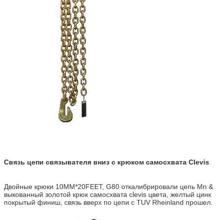
Связь цепи связывателя вниз с крюком самосхвата Clevis
Двойные крюки 10MM*20FEET, G80 откалибрировали цепь Mn &
выкованный золотой крюк самосхвата clevis цвета, желтый цинк
покрытый финиш, связь вверх по цепи с TUV Rheinland прошел.