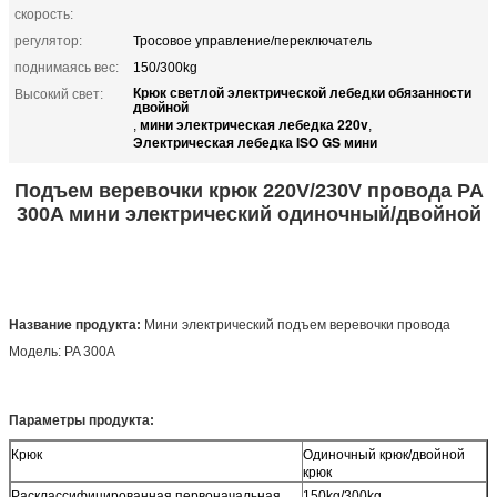
скорость:
регулятор:
Тросовое управление/переключатель
поднимаясь вес:
150/300kg
Крюк светлой электрической лебедки обязанности
Высокий свет:
двойной
мини электрическая лебедка 220v
,
,
Электрическая лебедка ISO GS мини
Подъем веревочки крюк 220V/230V провода PA
300A мини электрический одиночный/двойной
Название продукта:
Мини электрический подъем веревочки провода
Модель: PA 300A
Параметры продукта:
Крюк
Одиночный крюк/двойной
крюк
Расклассифицированная первоначальная
150kg/300kg