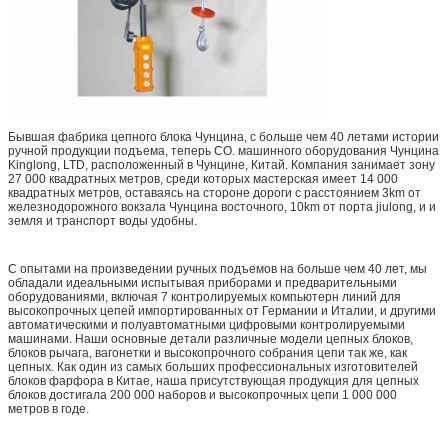
Бывшая фабрика цепного блока Чунцина, с больше чем 40 летами истории
ручной продукции подъема, теперь CO. машинного оборудования Чунцина
Kinglong, LTD, расположенный в Чунцине, Китай. Компания занимает зону
27 000 квадратных метров, среди которых мастерская имеет 14 000
квадратных метров, оставаясь на стороне дороги с расстоянием 3km от
железнодорожного вокзала Чунцина восточного, 10km от порта jiulong, и и
земля и транспорт воды удобны.
С опытами на произведении ручных подъемов на больше чем 40 лет, мы
обладали идеальными испытывая приборами и предварительными
оборудованиями, включая 7 контролируемых компьютерн линий для
высокопрочных цепей импортированных от Германии и Италии, и другими
автоматическими и полуавтоматными цифровыми контролируемыми
машинами. Наши основные детали различные модели цепных блоков,
блоков рычага, вагонетки и высокопрочного собрания цепи так же, как
цепных. Как один из самых больших профессиональных изготовителей
блоков фарфора в Китае, наша присутствующая продукция для цепных
блоков достигала 200 000 наборов и высокопрочных цепи 1 000 000
метров в годе.