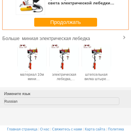
света электрической лебедки
двойной энергосберегающий
Продолжать
миниая электрическая лебедка
Больше
гонетки
Подгонянный
Черная мини
380В/50Хз мини
Небольшо
ъема
материал 10м
электрическая
штепсельная
электри
ческого
мини
лебедка,
вилка штырей
космос т
 250кг
электрической
светлый крюк
электрической
цепью со
 мини
лебедки
двойника
лебедки 5
легк
источник
стальной
электрической
удобная сгущает
деятель
Измените язык
ания
поднимая высоту
лебедки
раковину
50H
обязанности
Russian
энергосберегающий
Главная страница
|
О нас
|
Свяжитесь с нами
|
Карта сайта
|
Политика