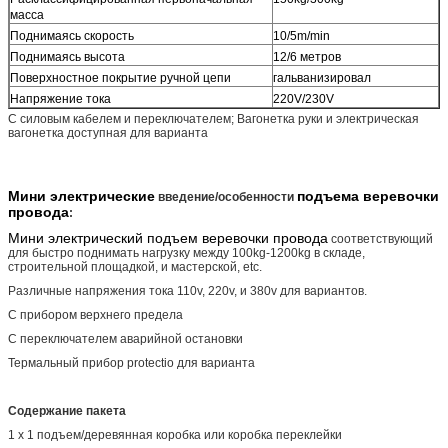
масса
Поднимаясь скорость
10/5m/min
Поднимаясь высота
12/6 метров
Поверхностное покрытие ручной цепи
гальванизировал
Напряжение тока
220V/230V
С силовым кабелем и переключателем; Вагонетка руки и электрическая
вагонетка доступная для варианта
Мини электрические
подъема веревочки
введение/особенности
провода
:
Мини электрический подъем веревочки провода
соответствующий
для быстро поднимать нагрузку между 100kg-1200kg в складе,
строительной площадкой, и мастерской, etc.
Различные напряжения тока 110v, 220v, и 380v для вариантов.
С прибором верхнего предела
С переключателем аварийной остановки
Термальный прибор protectio для варианта
Содержание пакета
1 x 1 подъем/деревянная коробка или коробка переклейки