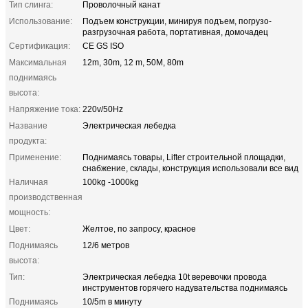
Тип слинга:
Проволочный канат
Использование:
Подъем конструкции, минируя подъем, погрузо-
разгрузочная работа, портативная, домочадец
Сертификация:
CE GS ISO
Максимальная
12m, 30m, 12 m, 50M, 80m
поднимаясь
высота:
Напряжение тока:
220v/50Hz
Название
Электрическая лебедка
продукта:
Применение:
Поднимаясь товары, Lifter строительной площадки,
снабжение, склады, конструкция использовали все вид
Наличная
100kg -1000kg
производственная
мощность:
Цвет:
Желтое, по запросу, красное
Поднимаясь
12/6 метров
высота:
Тип:
Электрическая лебедка 10t веревочки провода
инструментов горячего надувательства поднимаясь
Поднимаясь
10/5m в минуту