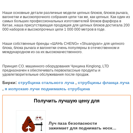
Наши основные детали различные модели цепных блоков, блоков рычага,
вагонетки и высокопрочного собрания цепи так же, как цепных. Как один из
самых больших профессиональных изготовителей блоков фарфора в
Китае, наша присутствующая продукция для цепных блоков достигала 200
000 наборов и высокопрочных цепи 1 000 000 метров в годе.
Наши собственные бренды «ШАНЬ CHENG» «Shuangyan» для цепного
блока, блока рычага и вагонетки очень популярны в отечественном и
международном из-за их высококачественного.
Принцип CO. машинного оборудования Чунцина Kinglong, LTD
предназначен к обеспечивать первоклассные продукты и
удовлетворительные обслуживания после продаж.
струбцина стального луча
струбцины фланца луча
Бирки:
,
я испускаю лучи поднимаясь струбцина
,
Получить лучшую цену для
Луч паза безопасности
зажимает для поднимать носку
струбцины вешалки луча I