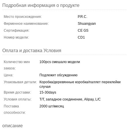
Подробная информация о продукте
Место происхождения:
P.R.C.
Фирменное наименование:
Shuangyan
Сертификация:
CE GS
Номер модели:
CD1
Оплата и доставка Условия
Количество мин
100pcs смешало модели
заказа:
Цена:
Подлежит обсуждению
Упаковывая детали:
Коробка/деревянные коробка/паллет переклейки
случая
Время доставки:
15-30days
Условия оплаты:
T/T, западное соединение, Alipay, L/C
Поставка
2000 шт/месяц
способности:
описание