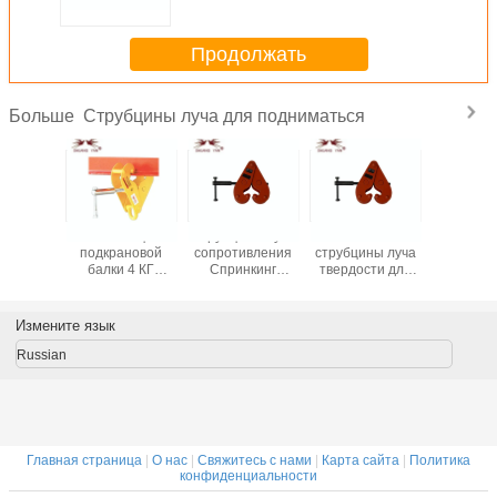
анти-
Продолжать
Струбцины луча для подниматься
Больше
ны луча
Фланец
Струбцины луча
Высокие
Зажимы
мм для
подкрановой
сопротивления
струбцины луча
балок
аться,
балки 4 КГ
Спринкинг
твердости для
окраше
рстие
зажимает
сверхмощные
поднимать
поверхн
и тонны
желтым
для поднимать
красивое
убцин 2
исправленный
дизайн
отверстие
Измените язык
алла
вал
структуры
Апперансе
маясь
гальванизированный
Ресонабле
большое
Russian
цветом
Главная страница
|
О нас
|
Свяжитесь с нами
|
Карта сайта
|
Политика
конфиденциальности