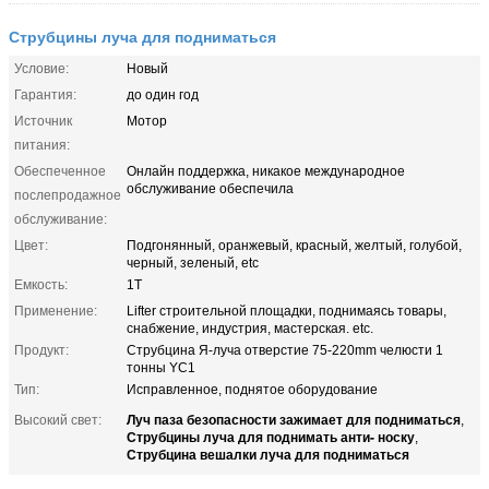
Струбцины луча для подниматься
Условие:
Новый
Гарантия:
до один год
Источник
Мотор
питания:
Обеспеченное
Онлайн поддержка, никакое международное
обслуживание обеспечила
послепродажное
обслуживание:
Цвет:
Подгонянный, оранжевый, красный, желтый, голубой,
черный, зеленый, etc
Емкость:
1T
Применение:
Lifter строительной площадки, поднимаясь товары,
снабжение, индустрия, мастерская. etc.
Продукт:
Струбцина Я-луча отверстие 75-220mm челюсти 1
тонны YC1
Тип:
Исправленное, поднятое оборудование
Луч паза безопасности зажимает для подниматься
Высокий свет:
,
Струбцины луча для поднимать анти- носку
,
Струбцина вешалки луча для подниматься