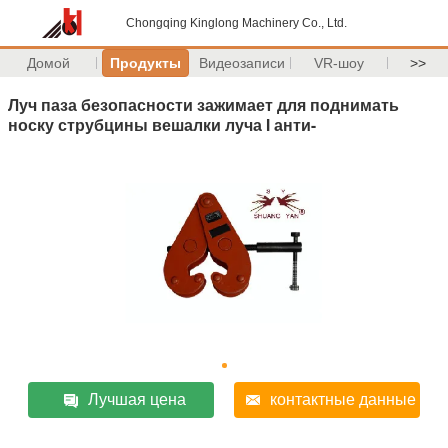
Chongqing Kinglong Machinery Co., Ltd.
Домой
Продукты
Видеозаписи
VR-шоу
>>
Луч паза безопасности зажимает для поднимать
носку струбцины вешалки луча I анти-
Лучшая цена
контактные данные