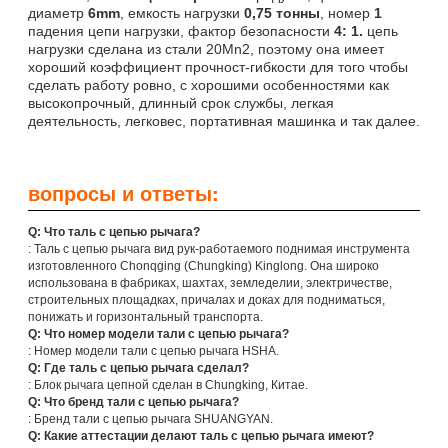
диаметр
6mm
, емкость нагрузки
0,75 тонны
, номер
1
падения цепи нагрузки, фактор безопасности
4: 1.
цепь
нагрузки сделана из стали 20Mn2, поэтому она имеет
хороший коэффициент прочност-гибкости для того чтобы
сделать работу ровно, с хорошими особенностями как
высокопрочный, длинный срок службы, легкая
деятельность, легковес, портативная машинка и так далее.
вопросы и ответы:
Q: Что таль с цепью рычага?
: Таль с цепью рычага вид рук-работаемого поднимая инструмента
изготовленного Chonqging (Chungking) Kinglong. Она широко
использована в фабриках, шахтах, земледелии, электричестве,
строительных площадках, причалах и доках для подниматься,
понижать и горизонтальный транспорта.
Q: Что номер модели тали с цепью рычага?
: Номер модели тали с цепью рычага HSHA.
Q: Где таль с цепью рычага сделал?
: Блок рычага цепной сделан в Chungking, Китае.
Q: Что бренд тали с цепью рычага?
: Бренд тали с цепью рычага SHUANGYAN.
Q: Какие аттестации делают таль с цепью рычага имеют?