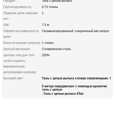
Продукт:
Таль с цепью рычага
Грузоподъемность:
0,75 тонны
Падение цепи нагрузки
1
нет.:
GW:
7.5 кг
Обработка поверхности
Гальванизированный, очерненный как запрос
цепи:
Испытательная нагрузка:
1 тонны
Цепной материал:
Сплавленная сталь
Цепная тяга для того
200N
чтобы поднять
максимальную
допускаемую нагрузку:
Таль с цепью рычага сплава сверхмощная
1
Высокий свет:
,
,
5 метра передвигают с помощью рукоятки
таль с цепью
Таль с цепью рычага 4Ton
,