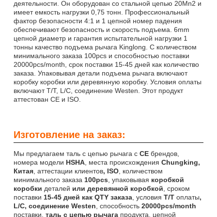
деятельности. Он оборудован со стальной цепью 20Mn2 и
имеет емкость нагрузки 0,75 тонн. Профессиональный
фактор безопасности 4:1 и 1 цепной номер падения
обеспечивают безопасность и скорость подъема. 6mm
цепной диаметр и гарантия испытательной нагрузки 1
тонны качество подъема рычага Kinglong. С количеством
минимального заказа 100pcs и способностью поставки
20000pcs/month, срок поставки 15-45 дней как количество
заказа. Упаковывая детали подъема рычага включают
коробку коробки или деревянную коробку. Условия оплаты
включают T/T, L/C, соединение Westen. Этот продукт
аттестован CE и ISO.
Изготовление на заказ:
Мы предлагаем таль с цепью рычага с
CE
брендов,
номера модели
HSHA
, места происхождения
Chungking,
Китая
, аттестации клиентов
, ISO
, количеством
минимального заказа
100pcs
, упаковывая
коробкой
коробки
деталей
или деревянной коробкой
, сроком
поставки
15-45 дней как QTY заказа
, условия
T/T
оплаты
,
L/C, соединение Westen
, способность
20000pcs/month
поставки,
таль с цепью рычага
продукта, цепной