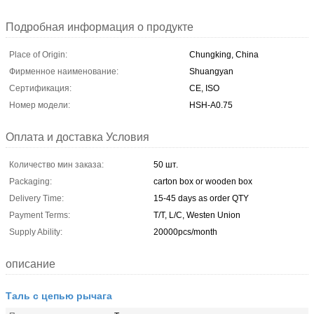
Подробная информация о продукте
Place of Origin:
Chungking, China
Фирменное наименование:
Shuangyan
Сертификация:
CE, ISO
Номер модели:
HSH-A0.75
Оплата и доставка Условия
Количество мин заказа:
50 шт.
Packaging:
carton box or wooden box
Delivery Time:
15-45 days as order QTY
Payment Terms:
T/T, L/C, Westen Union
Supply Ability:
20000pcs/month
описание
Таль с цепью рычага