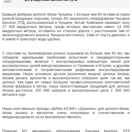
свет:
Бывшая фабрика цепного блока Чунцина, с больше чем 40 летами истории
ручной продукции подъема, теперь КО. машинного оборудования Чунцина
Кинлонг, ЛТД, расположенный в Чунцине, Китай. Компания занимает зону
27 000 квадратных метров, среди которых мастерская имеет 14 000
квадратных метров, оставаясь на стороне дороги с расстоянием 3км от
железнодорожного вокзала Чунцина восточного, 10км от порта джюлонг, и
и земля и транспорт воды удобны.
С опытами на произведении ручных подъемов на больше чем 40 лет, мы
обладали идеальными приборами испытания и предварительными
оборудованиями, включая 7 контролируемых компьютерн линий для
высокопрочных цепей импортированных от Германии и Италии, и другими
автоматическими и полуавтоматными цифровыми контролируемыми
машинами. Наши основные детали различные модели цепных блоков,
блоков рычага, вагонетки и высокопрочного собрания цепи так же, как
цепных. Как один из самых больших профессиональных изготовителей
блоков фарфора в Китае, наша присутствующая продукция для цепных
блоков достигала 200 000 наборов и высокопрочных цепи 1 000 000
метров в годе.
Наши собственные бренды «ШАНЬ КХЭНГ» «Шуангян» для цепного блока,
блока рычага и вагонетки очень популярны в отечественном и
международном из-за их высококачественного.
Принцип КО. машинного оборудования Чунцина Кинлонг, ЛТД