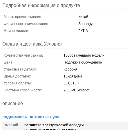
Подробная информация о продукте
Место происхождения:
Китай
Фирменное наименование:
Shuangyan
Номер модели:
ГКТ-А
Оплата и доставка Условия
Количество мин заказа:
100pcs смешало модели
Цена:
Подлежит обсуждению
Упаковывая детали:
Коробка
Время доставки:
15-20 дней
Условия оплаты:
L / C, T / T
Поставка способности:
2000PCS/month
описание
поднимаясь вагонетка луча
вагонетка электрической лебедки
Высокий
,
регулируемая вагонетка луча