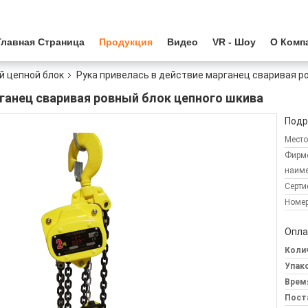
Главная Страница
Продукция
Видео
VR - Шоу
О Комп
й цепной блок
Рука привелась в действие марганец сваривая р
рганец сваривая ровный блок цепного шкива
Подр
Место
Фирм
наиме
Серти
Номер
Опла
Колич
Упак
Врем
Пост