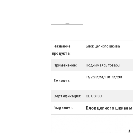
Название
Блок цепного шкива
продукта:
Применение:
Поднимаясь товары
1t/2t/3t/5t/10t15t/20t
Емкость:
Сертификация:
CE GS ISO
Блок цепного шкива м
Выделить: