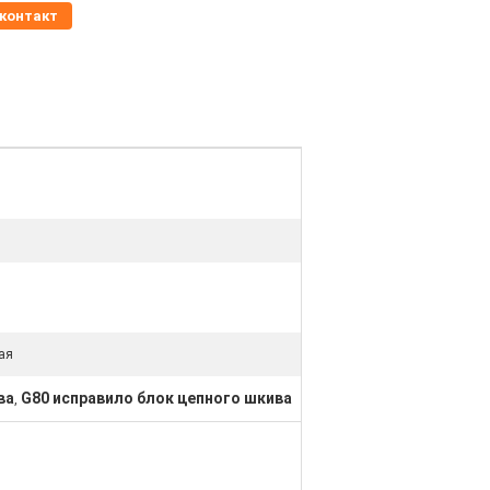
контакт
ая
ва
G80 исправило блок цепного шкива
,