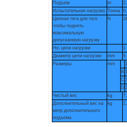
Подъем
m
2
Испытательная нагрузка
Тонна
0
Цепная тяга для того
N
2
чтобы поднять
максимальную
допускаемую нагрузку
Но. цепи нагрузки
1
Диаметр цепи нагрузки
mm
5
Размеры
mm
B
C
D
Чистый вес
kg
7
Дополнительный вес на
kg
1
метр дополнительного
подъема