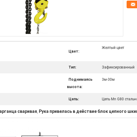
Желтый цвет
Цвет:
Тип:
Зафиксированный
Поднимаясь
3м-30м
высота:
Цепь:
Цепь Mn G80 стальн
арганца сваривая
Рука привелась в действие блок цепного шки
,