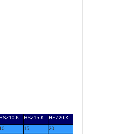
HSZ10-K
HSZ15-K
HSZ20-K
10
15
20