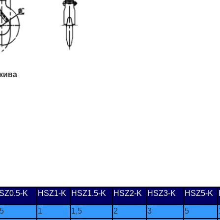
кива
SZ0.5-K
HSZ1-K
HSZ1.5-K
HSZ2-K
HSZ3-K
HSZ5-K
,5
1
1,5
2
3
5