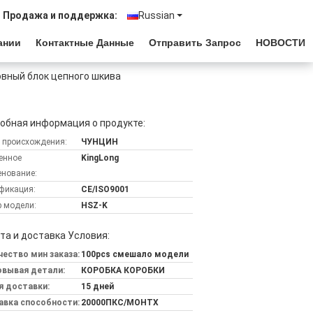
Продажа и поддержка:
Russian
ании
Контактные Данные
Отправить Запрос
НОВОСТИ
овный блок цепного шкива
обная информация о продукте:
 происхождения:
ЧУНЦИН
енное
KingLong
нование:
фикация:
CE/ISO9001
 модели:
HSZ-K
та и доставка Условия:
ество мин заказа:
100pcs смешало модели
овывая детали:
КОРОБКА КОРОБКИ
я доставки:
15 дней
авка способности:
20000ПКС/МОНТХ