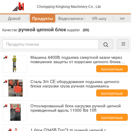
Chongqing Kinglong Machinery Co., Ltd.
Домой
Продукты
Видеозаписи
VR-шоу
>>
ручной цепной блок
Качество
supplier.
(89)
Машина 4400lb подъема смертной казни через
повешение защиты от коррозии цепного блока
модели CA ручная
контактные
данные
Сталь 3m CE оборудования подъема цепного
блока нагрузки груза ручная поднимаясь
контактные
данные
Отполированный блок нагрузки ручной цепной
приведенный вдоль 11000 Ibs 10ft
контактные
данные
1 блок Q345B Ton*3 m ручной цепной с